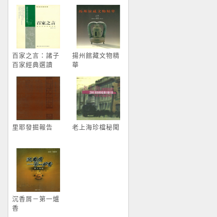
百家之言：諸子
揚州館藏文物精
百家經典選讀
華
里耶發掘報告
老上海珍檔秘聞
沉香屑－第一爐
香