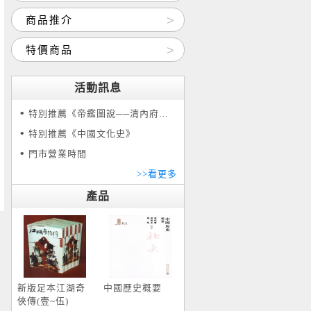
商品推介
特價商品
活動訊息
特別推薦《帝鑑圖說──清內府彩繪本》
特別推薦《中國文化史》
門市營業時間
>>看更多
產品
新版足本江湖奇
中國歷史概要
俠傳(壹~伍)