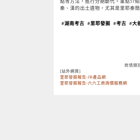
點等方法，進行分期斷代。重點介紹
秦、漢的出土遺物，尤其是里耶秦簡
#湖南考古
#里耶發掘
#考古
#大
商情類
[站外網頁]
里耶發掘報告-JB產品網
里耶發掘報告-六六工商詢價服務網