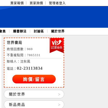
賣家報價
｜
買家詢價
｜
管理者登入
會員
｜
購書辦法
｜
討論區
｜
關於世界
世界書局
商情回應數：
969
不重複點閱：7865331
聯絡人：沈秋鳳
02-23113834
電話：
詢價/留言
關於世界
新品商品