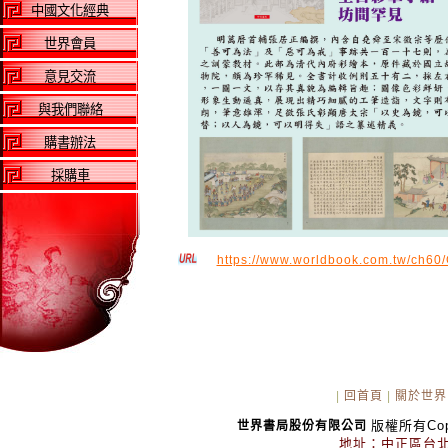
中國文化經典
世界會員
意見交流
與我們聯絡
購書辦法
採購車
https://www.worldbook.com.tw/ch6
|
回首頁
|
關於世界
版權所有Copyr
世界書局股份有限公司
地址：中正區台北