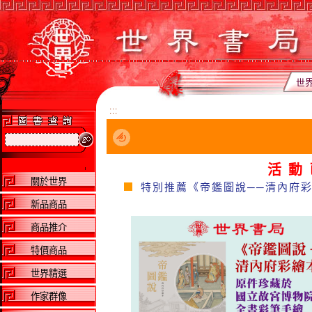
世
:::
活動
關於世界
特別推薦《帝鑑圖說──清內府彩
新品商品
商品推介
特價商品
世界精選
作家群像