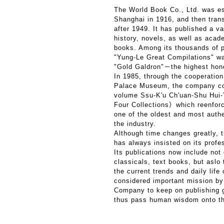
The World Book Co., Ltd. was es
Shanghai in 1916, and then tran
after 1949. It has published a var
history, novels, as well as acad
books. Among its thousands of p
"Yung-Le Great Compilations" w
"Gold Galdron"－the highest hono
In 1985, through the cooperation
Palace Museum, the company co
volume Ssu-K'u Ch'uan-Shu Hui
Four Collections）which reenforc
one of the oldest and most authe
the industry.
Although time changes greatly, 
has always insisted on its profes
Its publications now include not
classicals, text books, but aslo
the current trends and daily life 
considered important mission b
Company to keep on publishing 
thus pass human wisdom onto th