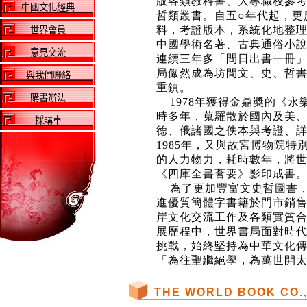
版各類教科書、大專職校參
中國文化經典
哲類叢書。自五○年代起，更
料，考證版本，系統化地整
世界會員
中國學術名著、古典通俗小
意見交流
連續三年多「間日出書一冊
局儼然成為坊間文、史、哲
與我們聯絡
重鎮。
購書辦法
1978年獲得金鼎奬的《永
時多年，蒐羅散於國內及美
採購車
德、俄諸國之佚本與考證、
1985年，又與故宮博物院特
的人力物力，耗時數年，將
《四庫全書薈要》影印成書
為了更加豐富文史哲圖書，
進優質簡體字書籍於門市銷
岸文化交流工作及各類實質
展歷程中，世界書局面對時
挑戰，始終堅持為中華文化
「為往聖繼絕學，為萬世開
THE WORLD BOOK CO.,