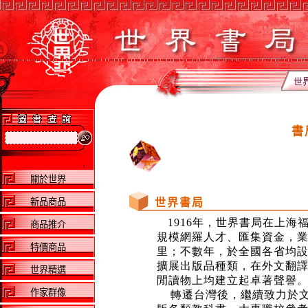
世
書
關於世界
新品商品
世界書局
1916年，世界書局在上海
商品推介
規模網羅人才、匯集資金，
特價商品
里；不數年，於全國各省均
擴展出版品種類，在外文翻
世界精選
閒讀物上均建立起卓著聲譽
作家群像
轉遷台灣後，繼續致力於文