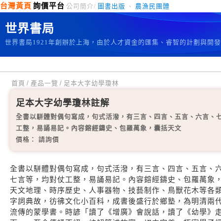
台灣黃頁
詢價平台
公司簡介/
圖書出版
、
農漁民團體
世界書局
世界書局1921年創辦於上海，由於人才資金的匯集、睿智的計劃與開
首頁
/
產品一覽
/
足本大字幼學瓊林
足本大字幼學瓊林註解
全書以駢體對偶句寫成，句式活潑，有三言、四言、五言、六言、
工整，易誦易記。內容鎔經鑄史、包羅萬象，囊括天文
價格： 請詢價
全書以駢體對偶句寫成，句式活潑，有三言、四言、五言、
七言等，均對仗工整，易誦易記。內容鎔經鑄史、包羅萬象
天文地理、時序歷史、人事器物、技藝制作、鳥獸花木等各
字詞典故，彷彿文化小百科，成書後盛行於鄉塾，為明清兩
流傳的蒙學書。時諺「讀了《增廣》會說話，讀了《幼學》