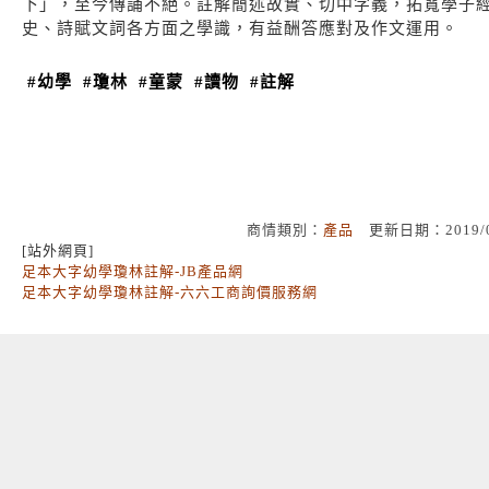
下」，至今傳誦不絕。註解簡述故實、切中字義，拓寬學子
史、詩賦文詞各方面之學識，有益酬答應對及作文運用。
#幼學
#瓊林
#童蒙
#讀物
#註解
商情類別：
產品
更新日期：2019/
[站外網頁]
足本大字幼學瓊林註解-JB產品網
足本大字幼學瓊林註解-六六工商詢價服務網