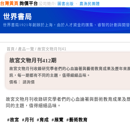
台灣黃頁
詢價平台
公司簡介/
圖書出版
、
農漁民團體
世界書局
世界書局1921年創辦於上海，由於人才資金的匯集、睿智的計劃與開
首頁
/
產品一覽
/
故宮文物月刊41
故宮文物月刊412期
故宮文物月刊收錄研究學者們的心血論著與藝術教育成果及歷年來
訊，每一期都有不同的主題，值得細細品味。
價格： 請詢價
故宮文物月刊收錄研究學者們的心血論著與藝術教育成果及
同的主題，值得細細品味。
#故宮
#月刊
#育成
#展覽
#藝術教育