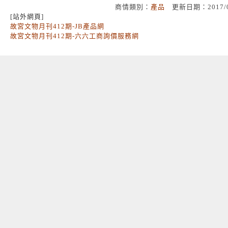
商情類別：
產品
更新日期：2017/
[站外網頁]
故宮文物月刊412期-JB產品網
故宮文物月刊412期-六六工商詢價服務網