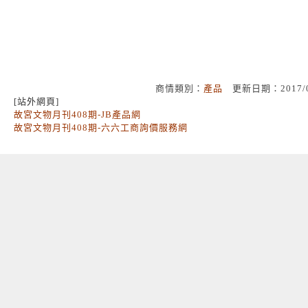
商情類別：
產品
更新日期：2017/
[站外網頁]
故宮文物月刊408期-JB產品網
故宮文物月刊408期-六六工商詢價服務網