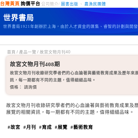
台灣黃頁
詢價平台
公司簡介/
圖書出版
、
農漁民團體
世界書局
世界書局1921年創辦於上海，由於人才資金的匯集、睿智的計劃與開
首頁
/
產品一覽
/
故宮文物月刊40
故宮文物月刊408期
故宮文物月刊收錄研究學者們的心血論著與藝術教育成果及歷年來
訊，每一期都有不同的主題，值得細細品味。
價格： 請詢價
故宮文物月刊收錄研究學者們的心血論著與藝術教育成果及
展覽的相關資訊，每一期都有不同的主題，值得細細品味。
#故宮
#月刊
#育成
#展覽
#藝術教育