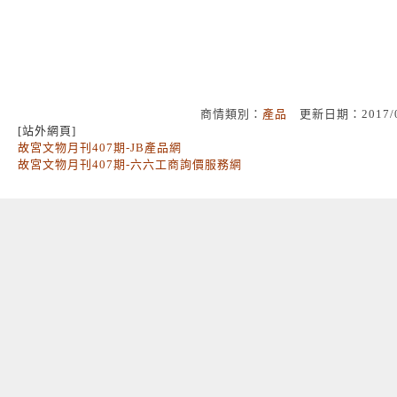
商情類別：
產品
更新日期：2017/
[站外網頁]
故宮文物月刊407期-JB產品網
故宮文物月刊407期-六六工商詢價服務網