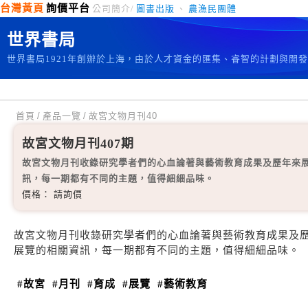
台灣黃頁
詢價平台
公司簡介/
圖書出版
、
農漁民團體
世界書局
世界書局1921年創辦於上海，由於人才資金的匯集、睿智的計劃與開
首頁
/
產品一覽
/
故宮文物月刊40
故宮文物月刊407期
故宮文物月刊收錄研究學者們的心血論著與藝術教育成果及歷年來
訊，每一期都有不同的主題，值得細細品味。
價格： 請詢價
故宮文物月刊收錄研究學者們的心血論著與藝術教育成果及
展覽的相關資訊，每一期都有不同的主題，值得細細品味。
#故宮
#月刊
#育成
#展覽
#藝術教育