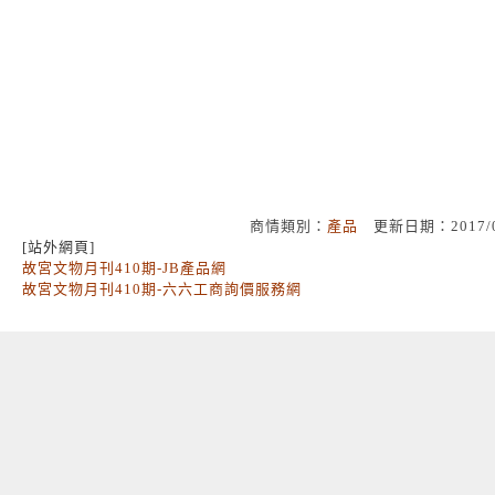
商情類別：
產品
更新日期：2017/
[站外網頁]
故宮文物月刊410期-JB產品網
故宮文物月刊410期-六六工商詢價服務網