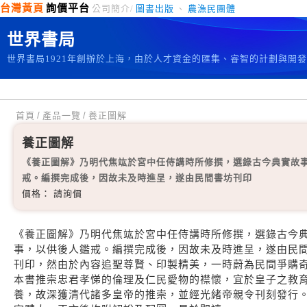
台灣黃頁
詢價平台
公司簡介/
圖書出版
、
農漁民團體
世界書局
世界書局1921年創辦於上海，由於人才資金的匯集、睿智的計劃與開
首頁
/
產品一覽
/
養正圖解
養正圖解
《養正圖解》乃明代焦竑於宮中任侍講時所修撰，選錄古今典實故
戒。編撰完成後，因故未及時進呈，遂由民間書坊刊印
價格： 請詢價
《養正圖解》乃明代焦竑於宮中任侍講時所修撰，選錄古今
事，以供後人鑑戒。編撰完成後，因故未及時進呈，遂由民
刊印，然由於內容追聖尊賢、印製精美，一時蔚為民間爭購
本書推崇忠君孝悌的倫理及仁民愛物的襟懷，宜於皇子之教
養，故深獲清代諸多皇帝的推崇，並經光緒帝親令刊刻發行