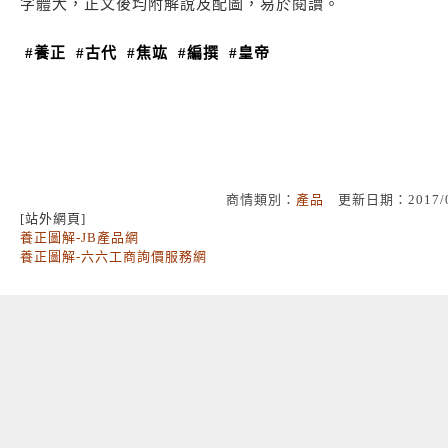
字體大，正文後均附解說及配圖，易於閱讀。
#養正
#古代
#焦竑
#編撰
#皇帝
商情類別：
產品
更新日期：2017/
[站外網頁]
養正圖解-JB產品網
養正圖解-六六工商詢價服務網