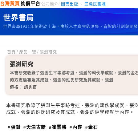
台灣黃頁
詢價平台
公司簡介/
圖書出版
、
農漁民團體
世界書局
世界書局1921年創辦於上海，由於人才資金的匯集、睿智的計劃與開
首頁
/
產品一覽
/
張澍研究
張澍研究
本書研究收錄了張澍生平事跡考述、張澍的輯佚學成就、張澍的金
的方志編纂及其成就、張澍的姓氏研究及其成就、張澍
價格： 請詢價
本書研究收錄了張澍生平事跡考述、張澍的輯佚學成就、張
成就、張澍的姓氏研究及其成就、張澍的經學成就等內容。
#張澍
#天津古籍
#崔雲勝
#內容
#金石