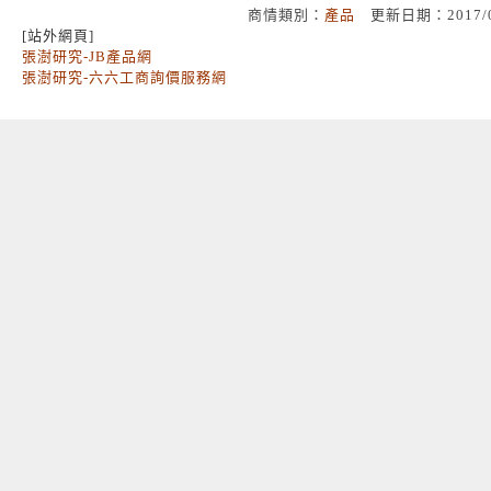
商情類別：
產品
更新日期：2017/
[站外網頁]
張澍研究-JB產品網
張澍研究-六六工商詢價服務網