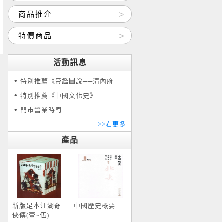
商品推介
特價商品
活動訊息
特別推薦《帝鑑圖說──清內府彩繪本》
特別推薦《中國文化史》
門市營業時間
>>看更多
產品
新版足本江湖奇
中國歷史概要
俠傳(壹~伍)