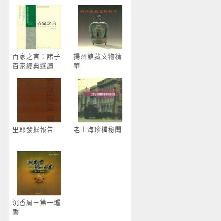
百家之言：諸子
揚州館藏文物精
百家經典選讀
華
里耶發掘報告
老上海珍檔秘聞
沉香屑－第一爐
香