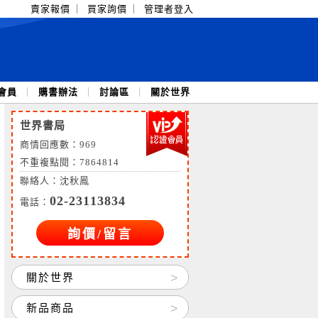
賣家報價
｜
買家詢價
｜
管理者登入
會員
｜
購書辦法
｜
討論區
｜
關於世界
世界書局
商情回應數：
969
不重複點閱：7864814
聯絡人：沈秋鳳
02-23113834
電話：
詢價/留言
關於世界
新品商品