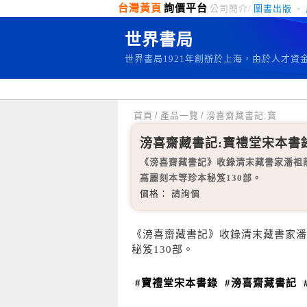
台灣黃頁
詢價平台
公司簡介/
圖書出版
、
世界書局
世界書局1921年創辦於上海，由於人才
首頁
/
產品一覽
/
滂喜齋藏書記:寶
滂喜齋藏書記:寶禮堂宋本書
《滂喜齋藏書記》收錄清末藏書家潘祖
高麗刻本等珍本秘笈130部。
價格： 請詢價
《滂喜齋藏書記》收錄清末藏書家潘
秘笈130部。
#寶禮堂宋本書錄
#滂喜齋藏書記