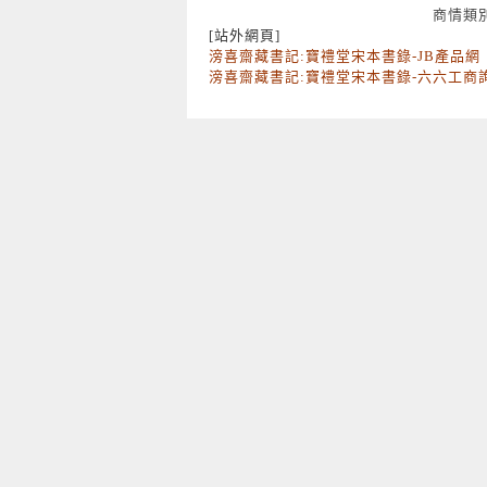
商情類
[站外網頁]
滂喜齋藏書記:寶禮堂宋本書錄-JB產品網
滂喜齋藏書記:寶禮堂宋本書錄-六六工商