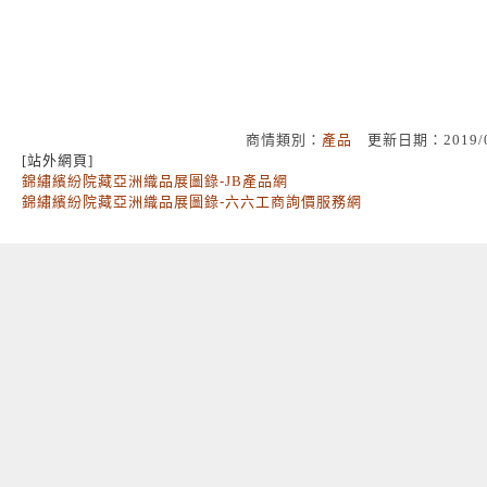
商情類別：
產品
更新日期：2019/
[站外網頁]
錦繡繽紛院藏亞洲織品展圖錄-JB產品網
錦繡繽紛院藏亞洲織品展圖錄-六六工商詢價服務網