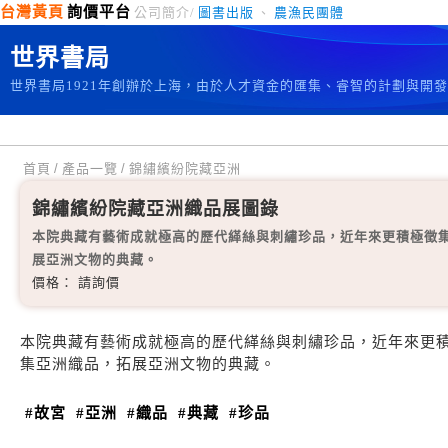
台灣黃頁
詢價平台
公司簡介/
圖書出版
、
農漁民團體
世界書局
世界書局1921年創辦於上海，由於人才資金的匯集、睿智的計劃與開
首頁
/
產品一覽
/
錦繡繽紛院藏亞洲
錦繡繽紛院藏亞洲織品展圖錄
本院典藏有藝術成就極高的歷代緙絲與刺繡珍品，近年來更積極徵
展亞洲文物的典藏。
價格： 請詢價
本院典藏有藝術成就極高的歷代緙絲與刺繡珍品，近年來更
集亞洲織品，拓展亞洲文物的典藏。
#故宮
#亞洲
#織品
#典藏
#珍品