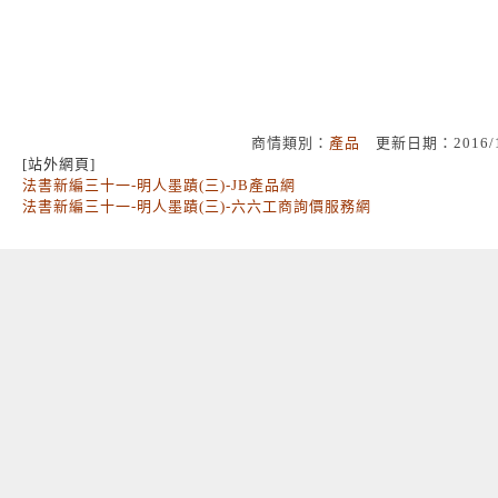
商情類別：
產品
更新日期：2016/
[站外網頁]
法書新編三十一-明人墨蹟(三)-JB產品網
法書新編三十一-明人墨蹟(三)-六六工商詢價服務網