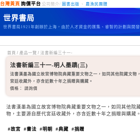
台灣黃頁
詢價平台
公司簡介/
圖書出版
、
農漁民團體
世界書局
世界書局1921年創辦於上海，由於人才資金的匯集、睿智的計劃與開
首頁
/
產品一覽
/
法書新編三十一-
法書新編三十一-明人墨蹟(三)
法書漢墨為國立故宮博物院典藏重要文物之一，如同其他院藏文物
宮廷收藏外，亦含近數十年之捐贈與購藏。
價格： 請詢價
法書漢墨為國立故宮博物院典藏重要文物之一，如同其他院
物，主要源自歷代宮廷收藏外，亦含近數十年之捐贈與購藏
#故宮
#書法
#明朝
#典藏
#捐贈