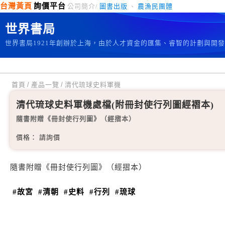
台灣黃頁
詢價平台
公司簡介/
圖書出版
、
農漁民團體
世界書局
世界書局1921年創辦於上海，由於人才資金的匯集、睿智的計劃與開
首頁
/
產品一覽
/
清代琉球史料軍機
清代琉球史料軍機處檔(附冊封使行列圖經褶本)
隨書附贈《冊封使行列圖》（經摺本）
價格： 請詢價
隨書附贈《冊封使行列圖》（經摺本）
#故宮
#清朝
#史料
#行列
#琉球