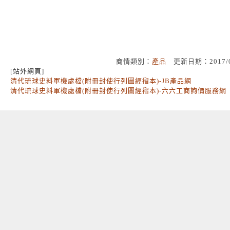
商情類別：
產品
更新日期：2017/
[站外網頁]
清代琉球史料軍機處檔(附冊封使行列圖經褶本)-JB產品網
清代琉球史料軍機處檔(附冊封使行列圖經褶本)-六六工商詢價服務網