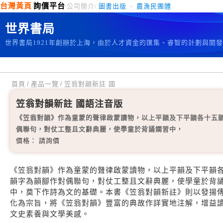
台灣黃頁
詢價平台
公司簡介/
圖書出版
、
農漁民團體
世界書局
世界書局1921年創辦於上海，由於人才資金的匯集、睿智的計劃與開
首頁
/
產品一覽
/
笠翁對韻新註 國
笠翁對韻新註 國語注音版
《笠翁對韻》作為童蒙的聲律啟蒙讀物，以上平韻及下平韻各十五
偶聯句，對仗工整且文辭典麗，使學童於背誦嫻習中，
價格： 請詢價
《笠翁對韻》作為童蒙的聲律啟蒙讀物，以上平韻及下平韻
韻字為韻腳作對偶聯句，對仗工整且文辭典麗，使學童於背
中，奠下作詩為文的基礎。本書《笠翁對韻新註》則以發揚
化為宗旨，將《笠翁對韻》豐富的典故作詳實地注解，增益
文史素養與文學美感。