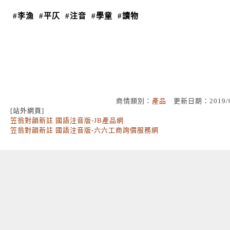
#李漁
#平仄
#注音
#學童
#讀物
商情類別：
產品
更新日期：2019/
[站外網頁]
笠翁對韻新註 國語注音版-JB產品網
笠翁對韻新註 國語注音版-六六工商詢價服務網