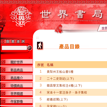
世
:::
產品目錄
關於世界
序號
名稱
新品商品
1
黃梨州王船山書5種
商品推介
2
二十二史劄記(上下)
3
特價商品
韓昌黎文集校注4種(上下)
4
宋本十一家注孫子．孫子集校
世界精選
5
經義述聞(上下)
作家群像
6
全宋詞(一~八)