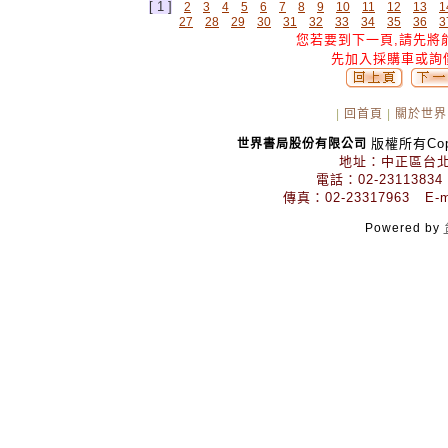
[ 1 ]
2
3
4
5
6
7
8
9
10
11
12
13
1
27
28
29
30
31
32
33
34
35
36
3
您若要到下一頁,請先將
先加入採購車或詢
|
回首頁
|
關於世界
版權所有Copyr
世界書局股份有限公司
地址：中正區台北
電話：02-23113834
傳真：02-23317963 E-mai
Powered by