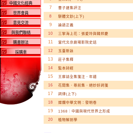
中國文化經典
7
曹子建集評注
世界會員
8
駢體文鈔(上下)
意見交流
9
論語正義
與我們聯絡
10
三挈海上花：張愛玲與韓邦慶
11
購書辦法
當代北京劇場影院史話
12
玉臺新詠
採購車
13
莊子集釋
14
監本詩經
15
王摩詰全集箋注．年譜
16
花間集．尊前集．絕妙好詞箋
17
詞律(上下)
18
燦爛中華文明：發明卷
19
1368：中國與現代世界之形成
20
植物解剖學