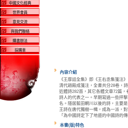
中國文化經典
世界會員
意見交流
與我們聯絡
購書辦法
採購車
內容介紹
《王摩詰全集》即《王右丞集箋注》
清代趙殿成箋注，全書共分28卷，詩1
近體詩282首，其它各體文章72篇
詩人的代表之一。早期寫過一些抨擊
名。隱居藍田輞川以後的詩，主要是
王詩在唐代獨樹一幟，成為一派，對
「為中國詩定下了地道的中國詩的傳
本書(版)特色