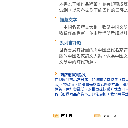
本書為王維作品精華，並有趙殿成箋
52則，以及各家對王維畫作的畫評1
推薦文字
「中國名家詩文大系」收錄中國文學
收錄作品豐富，並由歷代學者加以註
系列書介紹
世界書局有計畫的將中國歷代名家詩
版的中國名家詩文大系，做為中國文
文學中的時代新意。
商店退換貨說明
在您收到商品當日起，如遇商品有瑕疵（缺頁
憑)。換貨前，煩請事先以電話聯絡本局，請
姓名、住址與電話，以掛號或快遞方式寄回
品（如遇商品存貨不足無法更換，我們將電