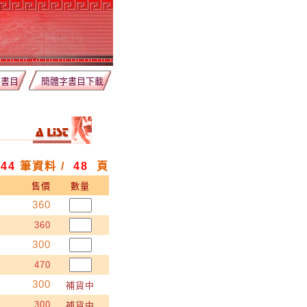
薦書目
簡體字書目下載
944
筆資料 /
48
頁
售價
數量
360
360
300
470
300
補貨中
300
補貨中