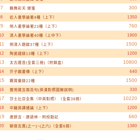
7
300
鶴舞彩天 便箋
8
1350
近人書學論著4種（上下）
9
760
明人畫學論著23種（上下）
10
1900
清人畫學論著40種（上中下）
11
1500
明清人題跋37種（上下）
12
1200
陶瓷譜錄13種（上下）
13
10800
太古遺音(全套三冊)（附錦盒）
14
640
芥子園畫傳（上下）
15
1500
觀賞彙錄22種
16
330
實用箴言兩百句(英漢對照圖解說明)
17
10220
莎士比亞全集（中英對照）（全套39冊）
18
1200
中籍英譯通論（上下）
19
660
唐摭言．唐語林．附校勘記
20
1380
聊齋志異(之一)~(之六)（全套6冊）