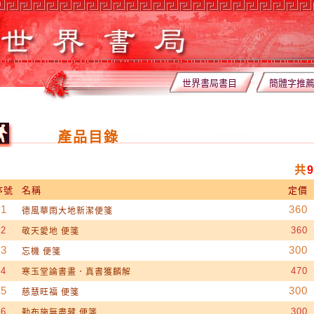
世界書局書目
簡體字推
產品目錄
共
序號
名稱
定價
1
360
德風華雨大地新潔便箋
2
360
敬天愛地 便箋
3
300
忘機 便箋
4
470
寒玉堂論書畫．真書獲麟解
5
300
慈慧旺福 便箋
6
300
勤布施無盡藏 便箋