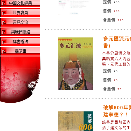
定價
233
中國文化經典
售價
233
世界會員
會員價
210
意見交流
與我們聯絡
多元匯流元
購書辦法
書)
採購車
本書分風情之旅
典精賞六大內容
秘、元代工藝
定價
75
售價
75
會員價
75
破解600
建寧德？！
該書是目前國內
清了建文帝的生