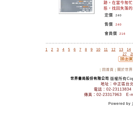
跡。在當今匆忙
態，找回失落
定價
240
售價
240
會員價
216
1
2
3
4
5
6
7
8
9
10
11
12
13
14
27
2
|
回首頁
|
關於世界
版權所有Copyr
世界書局股份有限公司
地址：中正區台北
電話：02-23113834
傳真：02-23317963 E-mai
Powered by