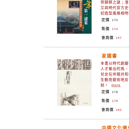
帝歸葬之謎；澄
又與明代官方史
初造型風格相
定價
174
售價
174
會員價
157
家國書
本書以時代劇變
人才輩出的馬、
兒女在伴隨共和
生動而藝術地反
就。
more
定價
179
售價
179
會員價
162
中國文化通