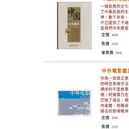
一個民族的文化
了中華民族的生
神，數千年來，
不已提供了不竭
是我們今天應
定價
408
售價
408
會員價
368
中外電影鑑
作為一部真正意
的時空表現手法
順序的不是故事
現。阿倫雷乃在
打破了過去、現
內韋爾，而聲音
過去的那場戰
定價
255
售價
255