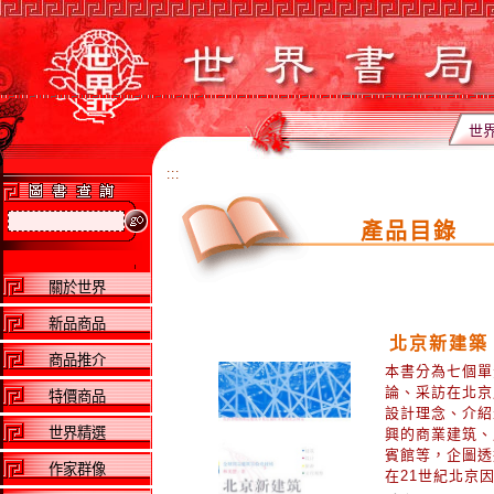
世
:::
產品目錄
關於世界
新品商品
北京新建築
商品推介
本書分為七個單
論、采訪在北京
特價商品
設計理念、介紹
世界精選
興的商業建筑、
賓館等，企圖透
作家群像
在21世紀北京