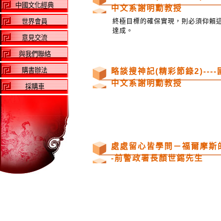
中國文化經典
中文系謝明勳教授
終極目標的確保實現，則必須仰賴
世界會員
達成。
意見交流
與我們聯絡
購書辦法
略談搜神記(精彩節錄2)---
中文系謝明勳教授
採購車
處處留心皆學問－福爾摩斯的
-前警政署長顏世錫先生