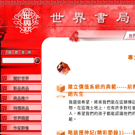
世
專
關於世界
建立價值系統的典範-----
新品商品
朗先生
商品推介
我還很希望，將來我們能在這類傳
物。在這塊土地上，也有許多對社
特價商品
人，希望我們的孩子都能認識他們
世界精選
範。
作家群像
略談搜神記(精彩節錄1)---