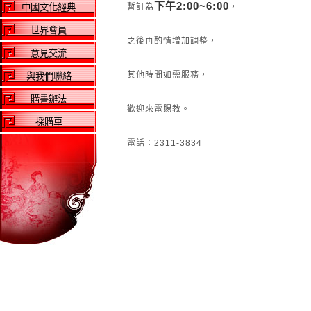
下午2:00~6:00
中國文化經典
暫訂為
，
世界會員
之後再酌情增加調整，
意見交流
其他時間如需服務，
與我們聯絡
購書辦法
歡迎來電賜教。
採購車
電話：2311-3834