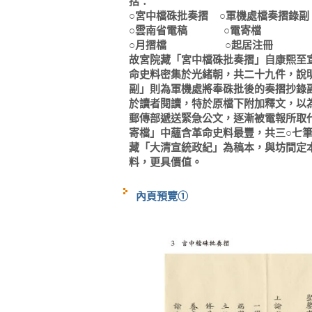
括：
○宮中檔硃批奏摺 ○軍機處檔奏摺錄副
○雲南省電稿 ○電寄檔 
○月摺檔 ○起居注冊 ○
故宮院藏「宮中檔硃批奏摺」自康熙至
命史料密集於光緒朝，共二十九件，說
副」則為軍機處將奉硃批後的奏摺抄錄
於讀者閱讀，特於原檔下附加釋文，以
郵傳部遞送緊急公文，逐漸被電報所取
寄檔」中蘊含革命史料最豐，共三○七
藏「大清宣統政紀」為稿本，與坊間定
料，更具價值。
內頁預覽①