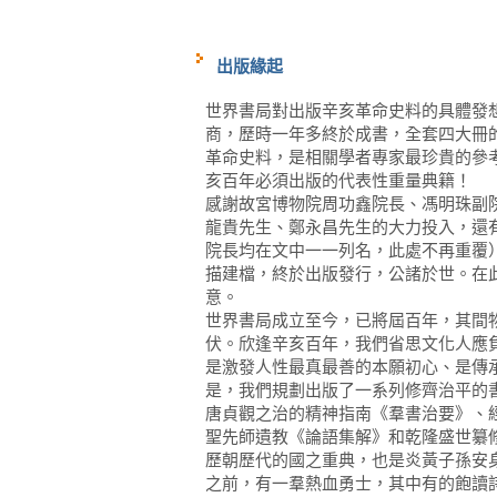
出版緣起
世界書局對出版辛亥革命史料的具體發
商，歷時一年多終於成書，全套四大冊
革命史料，是相關學者專家最珍貴的參
亥百年必須出版的代表性重量典籍！
感謝故宮博物院周功鑫院長、馮明珠副
龍貴先生、鄭永昌先生的大力投入，還
院長均在文中一一列名，此處不再重覆
描建檔，終於出版發行，公諸於世。在
意。
世界書局成立至今，已將屆百年，其間
伏。欣逢辛亥百年，我們省思文化人應
是激發人性最真最善的本願初心、是傳
是，我們規劃出版了一系列修齊治平的
唐貞觀之治的精神指南《羣書治要》、
聖先師遺教《論語集解》和乾隆盛世纂
歷朝歷代的國之重典，也是炎黃子孫安
之前，有一羣熱血勇士，其中有的飽讀