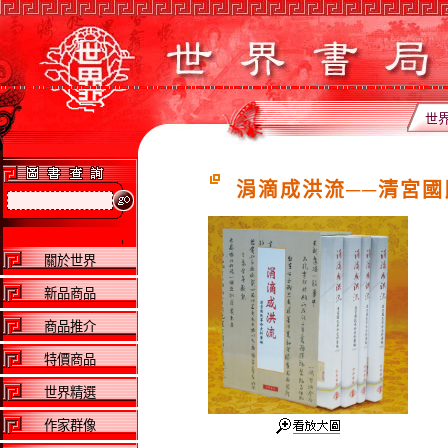
世
涓滴成洪流──清宮國民
關於世界
新品商品
商品推介
特價商品
世界精選
作家群像