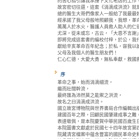
的苦心指引讓我承接下文化老店的工作
故宮密切往還，這套《涓滴成洪流》就
總的醫生大哥們像家人一般給了我最最
經承諾了我父母般地照顧我，我想，革
萬萬人於水火，醫護人員救人助人的仁
尤深，從未或忘，古云，「大恩不言謝
即將完成這套書的編校付梓，於公，我
獻給辛亥革命百年紀念；於私，容我以
父母及我個人的醫生朋友們！
仁心仁德，大愛大勇，無私奉獻，救國
序
革命之事，始而涓滴細流，
繼而壯闊幹流，
最終匯為沛然莫之能禦之洪流，
故名之曰涓滴成洪流。
國立故宮博物院與世界書局合作編輯出
建國百年之際，回顧民國肇建成事之難
表達敬佩，是本院慶賀中華民國百歲生
本院圖書文獻處於民國七十四年故宮第
院藏清宮檔案中蘊含豐富的國民革命史