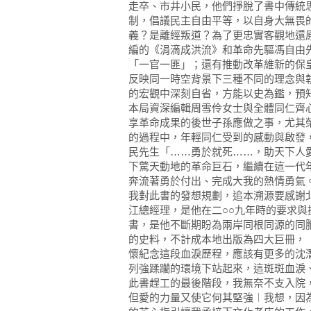
走卒、市井小民，他們掙脫了書中傳統
制，倡議民主自由平等，以自身大無畏
義？是離經叛道？為了更忠實客觀地還
編的《涓滴成洪流》和革命先驅馮自由
「一官一匪」；還有推動改革維新的保
反映同一時空背景下三種不同的理念與
的宏觀中深刻自省，方能以史為鑑，預
本局資深編輯周雪伶女士與全體同仁齊
享革命成果的後世子孫應做之事，尤其
的過程中，年輕同仁受到的感動與啟發
民先生「……勇於就死……，助天下人
下驚天動地的革命巨石，繼續在這一代
奔流著勇於付出、完成大我的熱情勇氣
我對此書的發想規劃，追本溯源要感謝
江總經理，是他在二○○九年時的要求
書，是他不斷期盼為兩岸同根同源的同
的史料，不計成本地出版為四大巨冊，
懷紀念這段血淚歷程，應該有更多的沈
列強蹂躪的環境下站起來，這斑斑血淚
此書趕工的最後階段，我無奈不支入院
但愛的力量又使它何其堅強︱我想，因