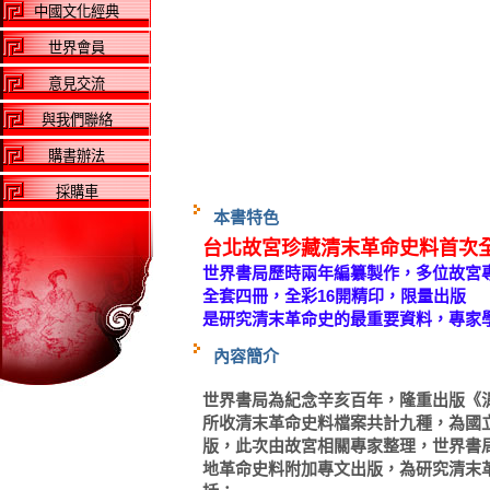
中國文化經典
世界會員
意見交流
與我們聯絡
購書辦法
採購車
本書特色
台北故宮珍藏清末革命史料首次
世界書局歷時兩年編纂製作，多位故宮
全套四冊，全彩16開精印，限量出版
是研究清末革命史的最重要資料，專家
內容簡介
世界書局為紀念辛亥百年，隆重出版《
所收清末革命史料檔案共計九種，為國
版，此次由故宮相關專家整理，世界書
地革命史料附加專文出版，為研究清末