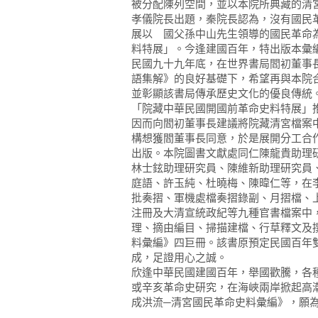
被分配陳列空間，並以本院所典藏的清
孝儀院長出題，秦院長認為，沒有國民
展以 國父孫中山先生領導的國民革命
料特展」。今逢建國百年，特出版本彙
民國九十九年底，在世界書局閻初董事
語集解》的良好基礎下，希望再與本院
並彰顯該書局傳承歷史文化的優良傳統
「院藏中華民國開國前革命史料特展」
因而向閻初董事長建議將院藏清宮檔案
構想獲閻董事長同意，於是展開分工合
出版。本院圖書文獻處同仁陳龍貴助理
林士鉉助理研究員、陳維新助理研究員
庭語、許玉純、杜曉梅、陳暐仁等，在
批奏摺、軍機處檔奏摺錄副、月摺檔、
注冊及大清宣統政紀等九種官書檔案中
理、摘由編目、掃描建檔、行草釋文及
料彙編》四巨冊。該書原預定民國百年
成，足證用心之誠。
欣逢中華民國建國百年，舉國歡騰，各
或辛亥革命史研究，在海峽兩岸掀起高
成洪流─清宮國民革命史料彙編》，願