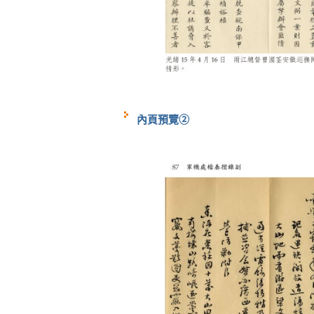
內頁預覽②