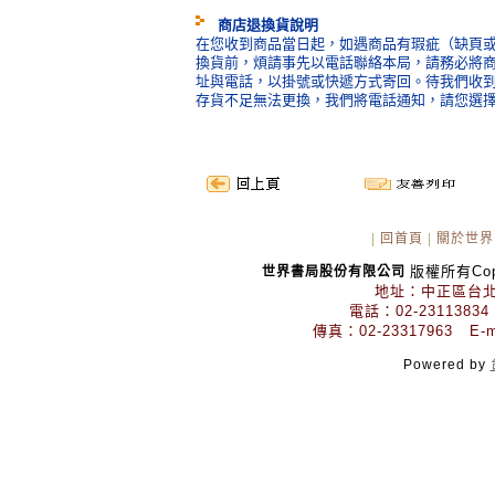
商店退換貨說明
在您收到商品當日起，如遇商品有瑕疵（缺頁或
換貨前，煩請事先以電話聯絡本局，請務必將
址與電話，以掛號或快遞方式寄回。待我們收
存貨不足無法更換，我們將電話通知，請您選
|
回首頁
|
關於世界
版權所有Copyr
世界書局股份有限公司
地址：中正區台北
電話：02-23113834
傳真：02-23317963 E-mai
Powered by