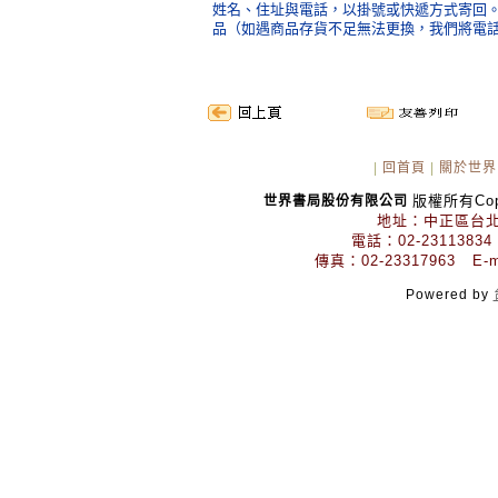
姓名、住址與電話，以掛號或快遞方式寄回
品（如遇商品存貨不足無法更換，我們將電
|
回首頁
|
關於世界
版權所有Copyr
世界書局股份有限公司
地址：中正區台北
電話：02-23113834
傳真：02-23317963 E-mai
Powered by