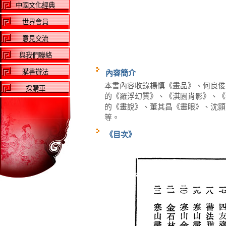
中國文化經典
世界會員
意見交流
與我們聯絡
購書辦法
內容簡介
本書內容收錄楊慎《畫品》、何良俊
採購車
的《羅浮幻質》、《淇園肖影》、《
的《畫說》、董其昌《畫眼》、沈顥
等。
《目次》