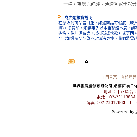
一種，為總覽群經、通透各家學說最
商店退換貨說明
在您收到商品當日起，如遇商品有瑕疵（缺頁
憑)。換貨前，煩請事先以電話聯絡本局，請
姓名、住址與電話，以掛號或快遞方式寄回
品（如遇商品存貨不足無法更換，我們將電
|
回首頁
|
關於世界
版權所有Copyr
世界書局股份有限公司
地址：中正區台北
電話：02-23113834
傳真：02-23317963 E-mai
Powered by