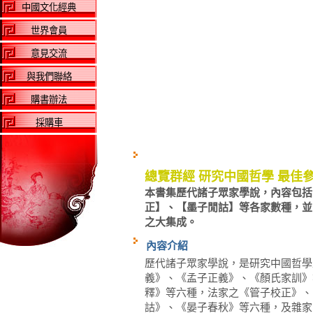
中國文化經典
世界會員
意見交流
與我們聯絡
購書辦法
採購車
總覽群經 研究中國哲學 最佳
本書集歷代諸子眾家學說，內容包括
正】、【墨子閒詁】等各家數種，並
之大集成。
內容介紹
歷代諸子眾家學說，是研究中國哲學
義》、《孟子正義》、《顏氏家訓》
釋》等六種，法家之《管子校正》、
詁》、《晏子春秋》等六種，及雜家