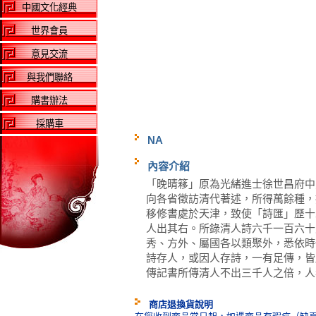
中國文化經典
世界會員
意見交流
與我們聯絡
購書辦法
採購車
NA
內容介紹
「晚晴簃」原為光緒進士徐世昌府中
向各省徵訪清代著述，所得萬餘種，
移修書處於天津，致使「詩匯」歷十
人出其右。所錄清人詩六千一百六十
秀、方外、屬國各以類聚外，悉依時
詩存人，或因人存詩，一有足傳，皆
傳記書所傳清人不出三千人之倍，人
商店退換貨說明