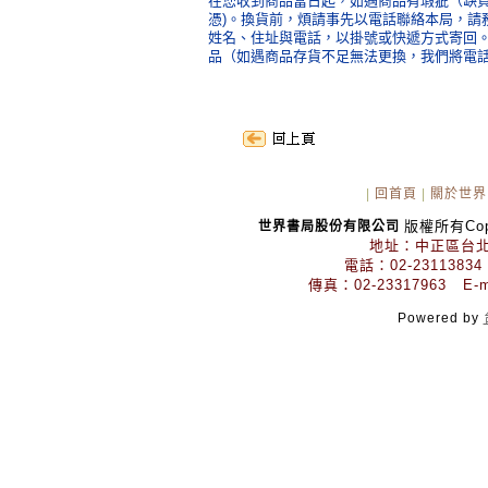
在您收到商品當日起，如遇商品有瑕疵（缺頁
憑)。換貨前，煩請事先以電話聯絡本局，請
姓名、住址與電話，以掛號或快遞方式寄回
品（如遇商品存貨不足無法更換，我們將電
|
回首頁
|
關於世界
版權所有Copyr
世界書局股份有限公司
地址：中正區台北
電話：02-23113834
傳真：02-23317963 E-mai
Powered by