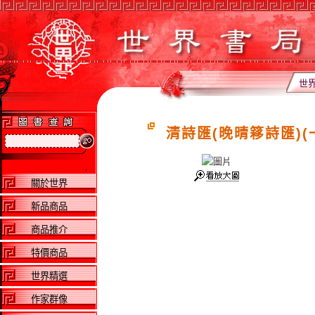
世
清詩匯(晚晴簃詩匯)(
關於世界
新品商品
商品推介
特價商品
世界精選
作家群像