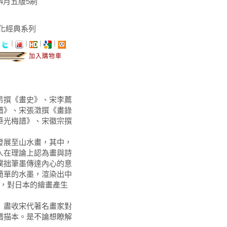
年4月五版5刷
化經典系列
｜
｜
｜
｜
｜
加入購物車
芾撰《畫史》、宋李薦
譜》、宋張澂撰《畫錄
華光梅譜》、宋徽宗撰
發展至山水畫，其中，
人在理論上認為畫與詩
樸拙筆墨傳達內心的意
簡單的水墨，渲染出中
傳，對日本的繪畫產生
》盡收宋代著名畫家對
譜描本。是不論想瞭解