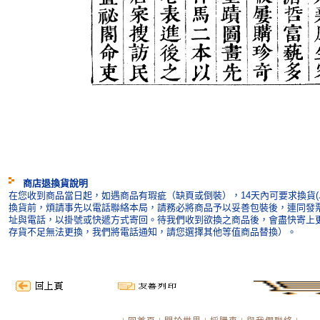
商店退換貨說明
在您收到商品當日起，如遇商品有瑕疵（缺頁或倒裝），14天內可要求換貨(
換貨前，煩請事先以電話聯絡本局，請務必將商品予以妥善包裝後，連同發
址與電話，以掛號或快遞方式寄回。待我們收到欲換之商品後，會盡快寄上
存貨不足無法更換，我們將電話通知，請您選擇其他等值商品替換）。