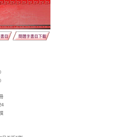
薦書目
簡體字書目下載
)
)
冊
24
撰