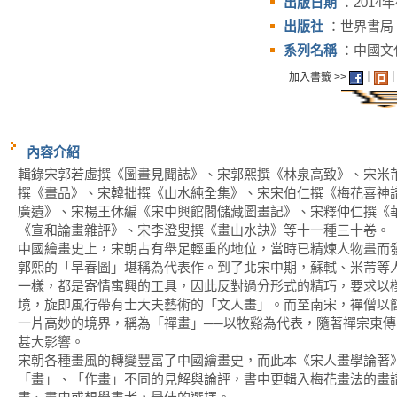
出版日期
：2014
出版社
：世界書局
系列名稱
：中國文
加入書籤 >>
｜
內容介紹
輯錄宋郭若虛撰《圖畫見聞誌》、宋郭熙撰《林泉高致》、宋米
撰《畫品》、宋韓拙撰《山水純全集》、宋宋伯仁撰《梅花喜神
廣遺》、宋楊王休編《宋中興館閣儲藏圖畫記》、宋釋仲仁撰《
《宣和論畫雜評》、宋李澄叟撰《畫山水訣》等十一種三十卷。
中國繪畫史上，宋朝占有舉足輕重的地位，當時已精煉人物畫而
郭熙的「早春圖」堪稱為代表作。到了北宋中期，蘇軾、米芾等
一樣，都是寄情寓興的工具，因此反對過分形式的精巧，要求以
境，旋即風行帶有士大夫藝術的「文人畫」。而至南宋，禪僧以
一片高妙的境界，稱為「禪畫」──以牧谿為代表，隨著禪宗東
甚大影響。
宋朝各種畫風的轉變豐富了中國繪畫史，而此本《宋人畫學論著
「畫」、「作畫」不同的見解與論評，書中更輯入梅花畫法的畫