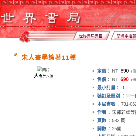
世界書局書目
簡體字推
宋人畫學論著11種
690
定價
： NT
(冊
售價
： NT
690
(冊
最小訂量：
1
裝訂及冊別
：平一
本局書號
：731-06
作者
：宋郭若虛等
頁數
：582 頁
開數
：25開