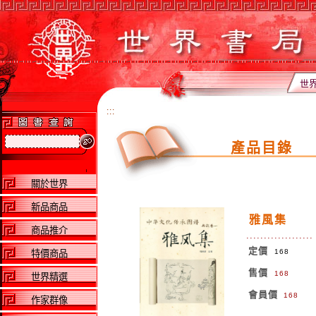
世
:::
產品目錄
關於世界
新品商品
雅風集
商品推介
.................
定價
168
特價商品
售價
168
世界精選
會員價
168
作家群像