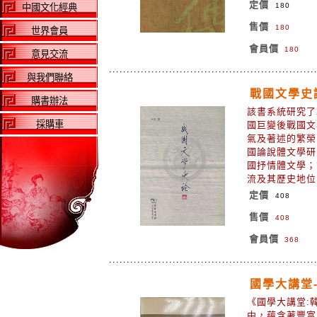
定價
180
中國文化經典
售價
180
世界會員
會員價
180
意見交流
與我們聯絡
戰國文學史
購書辦法
該書系統研究了
採購車
國巨變後戰國文
氣及著述的繁榮
國論說體文學研
國抒情體文學；
流及其歷史地
定價
408
售價
408
會員價
368
國學大講堂
《國學大講堂:
中，蘊含著豐富