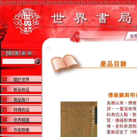
世
:::
產品目錄
關於世界
新品商品
傅維鱗與明
商品推介
長期以來，傅維
評，一直沒有得
特價商品
料為切入點，對
世界精選
究，通過對傅維
傳、史料來源的
作家群像
重新認定了《