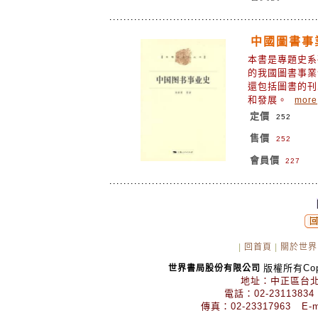
中國圖書事
本書是專題史系
的我國圖書事業
還包括圖書的刊
和發展。
more
定價
252
售價
252
會員價
227
|
回首頁
|
關於世界
版權所有Copyr
世界書局股份有限公司
地址：中正區台北
電話：02-23113834
傳真：02-23317963 E-mai