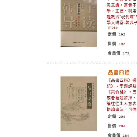
患意識，富貴不
學，正德、利用
是救治“現代病
學大講堂:韓非
more
定價
192
售價
192
會員價
173
品書四絕
《品書四絕》選
記》、李讚評點
《夾竹桃》。書
或者藉題發揮，
論往往出人意表
悟讀書法，可
定價
204
售價
204
會員價
184