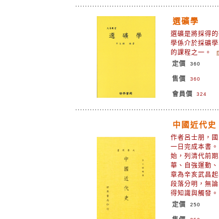
選礦學
選礦是將採得的
學係介於採礦學
的課程之一。
定價
360
售價
360
會員價
324
中國近代史
作者呂士朋，國
一日完成本書。
始，列清代前期
華、自強運動、
章為辛亥武昌起
段落分明，無論
得知識與觸發
定價
250