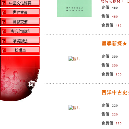
或補助教材。
中國文化經典
定價
480
世界會員
售價
480
意見交流
會員價
432
與我們聯絡
購書辦法
墨學新探★
..................
採購車
定價
350
售價
350
會員價
350
西洋中古史
..................
定價
220
售價
220
會員價
220