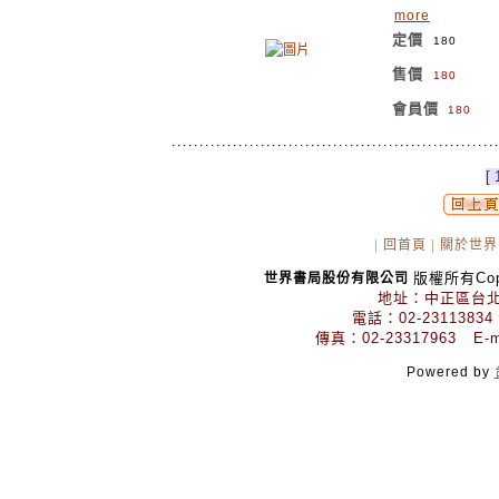
more
定價
180
售價
180
會員價
180
[ 
|
回首頁
|
關於世界
版權所有Copyr
世界書局股份有限公司
地址：中正區台北
電話：02-23113834
傳真：02-23317963 E-mai
Powered by