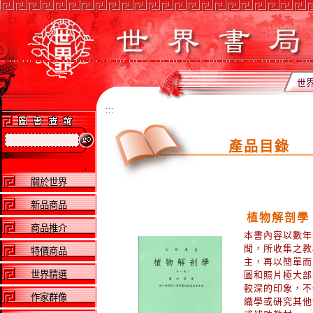
世
:::
產品目錄
關於世界
新品商品
植物解剖學
商品推介
本書內容以數年
間，所收集之教
特價商品
主，再以簡單而
世界精選
圖和照片極大部
較深的印象，不
作家群像
織學或研究其他