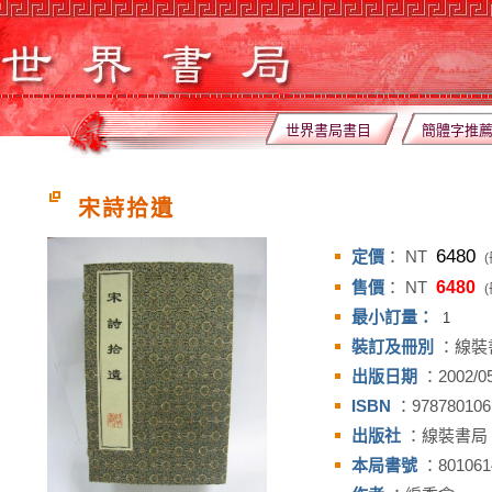
世界書局書目
簡體字推
宋詩拾遺
6480
定價
： NT
(
售價
： NT
6480
(
最小訂量：
1
裝訂及冊別
：線裝
出版日期
：2002/05
ISBN
：978780106
出版社
：線裝書局
本局書號
：801061