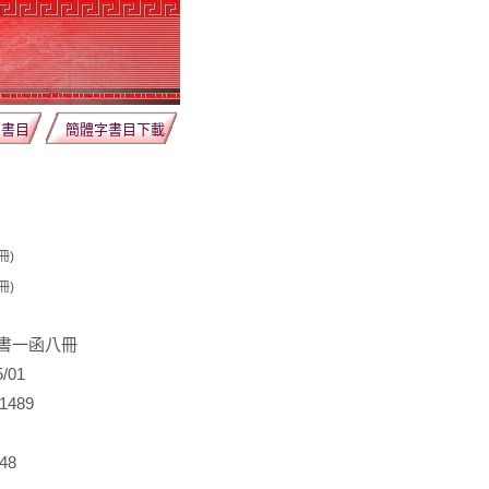
薦書目
簡體字書目下載
冊)
冊)
書一函八冊
/01
1489
48