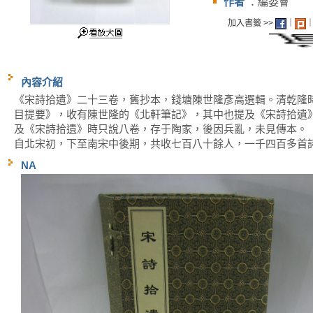
作者
：編委會
加入書籤 >>
｜
內容介紹
《宋詩拾遺》二十三卷，舊抄本，錢塘陳世隆彥高選輯。清乾隆
目提要》，收有陳世隆的《北軒筆記》，其中也提及《宋詩拾遺
及《宋詩拾遺》時只說八卷，存于陶家，後因兵亂，未見傳本。
自北宋初，下至南宋中後期，共收七百八十餘人，一千四百多首
NA