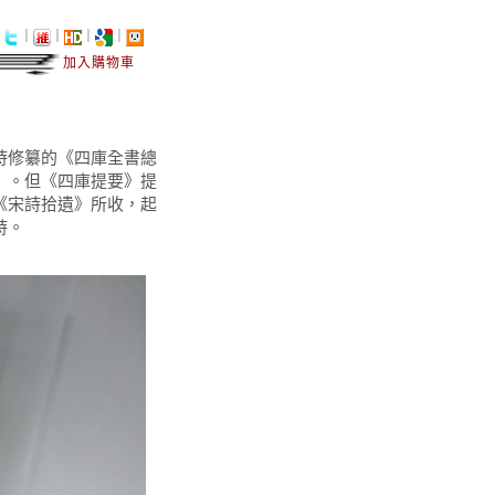
｜
｜
｜
｜
｜
加入購物車
時修纂的《四庫全書總
》。但《四庫提要》提
《宋詩拾遺》所收，起
詩。