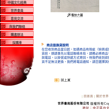
中國文化經典
世界會員
意見交流
與我們聯絡
購書辦法
採購車
商店退換貨說明
在您收到商品當日起，如遇商品有瑕疵（缺頁或倒
貨前，煩請事先以電話聯絡本局，請務必將商品
與電話，以掛號或快遞方式寄回。待我們收到欲
貨不足無法更換，我們將電話通知，請您選擇其
|
回首頁
|
關於世界
版權所有Copyr
世界書局股份有限公司
地址：中正區台北