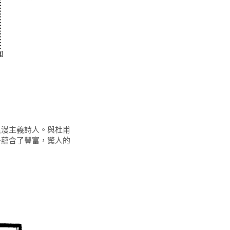
浪漫主義詩人。與杜甫
多蘊含了豐富，驚人的