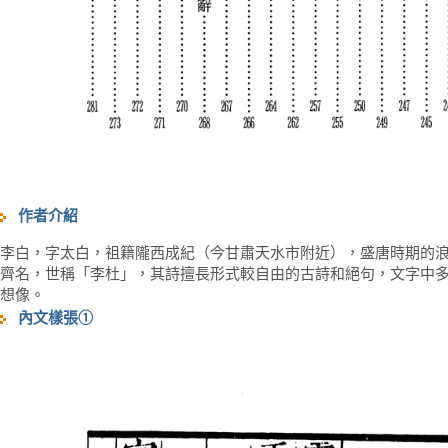
作者介紹
李白，字太白，祖籍隴西成紀（今甘肅天水市附近），盛唐時期的
齊名，世稱「李杜」，其詩擅長形式較自由的古詩和絕句，文字中
想像。
內文樣張①