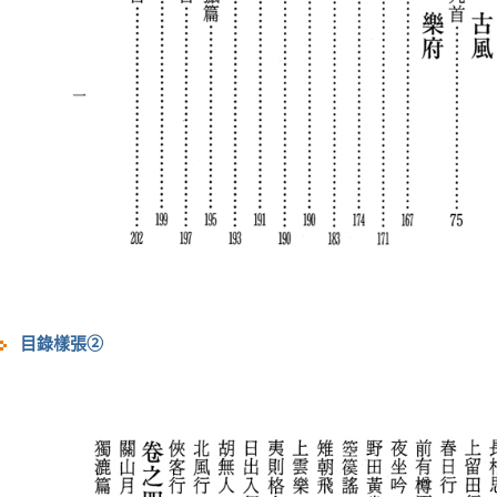
目錄樣張②