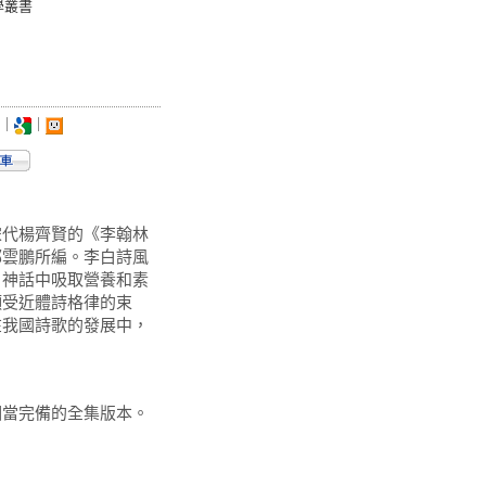
學叢書
｜
｜
宋代楊齊賢的《李翰林
郭雲鵬所編。李白詩風
、神話中吸取營養和素
願受近體詩格律的束
在我國詩歌的發展中，
相當完備的全集版本。