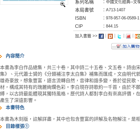
系列名稱
：中國文化經典─文
本局書號
：A713-1407
ISBN
：978-957-06-0589-1
CIP
：844.15
加入書籤 >>
｜
｜
｜
｜
內容簡介
本書為李白作品總集，共三十卷，其中詩二十五卷、文五卷。詩由
集》、元代蕭士贇的《分類補注李太白集》補集而匯成，文由明代
雄奇豪放，想象豐富，語言流轉自然，音律和諧多變，善於從民歌
材，構成其特有的瑰麗絢爛色彩。李白現存詩歌約一千首，由於不
縛，以古詩最能體現其獨特風格。歷代詩人都對李白有崇高評價，
產生了深遠影響。
本書特色
本書為木刻版，註解詳盡，其中也包含豐富的評解及名物解注，是
目錄樣張①