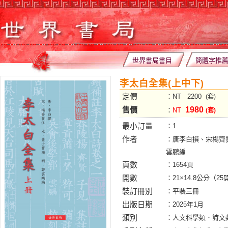
世界書局書目
簡體字推
李太白全集(上中下)
定價
：NT 2200
(套)
售價
1980
：
NT
(套)
最小訂量
：1
作者
：唐李白撰、宋楊齊
雲鵬編
頁數
：1654頁
開數
：21×14.8公分（25
裝訂冊別
：平裝三冊
出版日期
：2025年1月
類別
：人文科學類．詩文