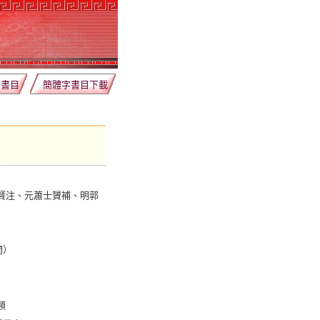
薦書目
簡體字書目下載
賢注、元蕭士贇補、明郭
開）
類