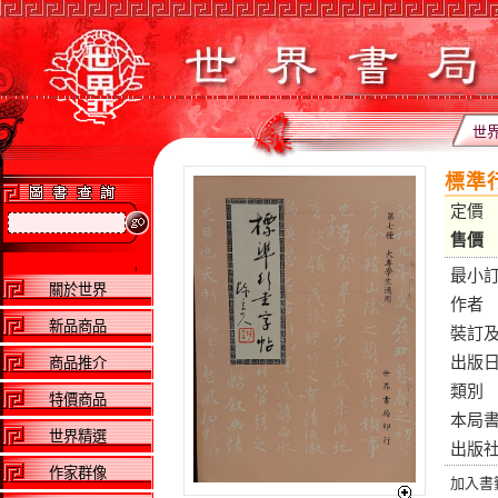
世
標準行
定價
售價
最小
關於世界
作者
新品商品
裝訂
出版
商品推介
類別
特價商品
本局
世界精選
出版
作家群像
加入書