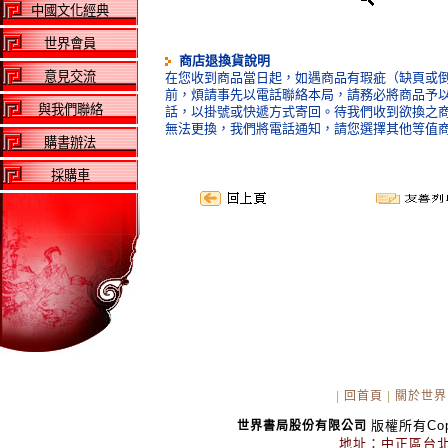
中國文化經典
世界會員
商店退換貨說明
意見交流
在您收到商品當日起，如遇商品有瑕疵（缺頁或倒
前，煩請事先以電話聯絡本局，請務必將商品予
與我們聯絡
話，以掛號或快遞方式寄回。待我們收到欲換之
無法更換，我們將電話通知，請您選擇其他等值
購書辦法
採購車
|
回首頁
|
關於世界
版權所有Copyr
世界書局股份有限公司
地址：中正區台北