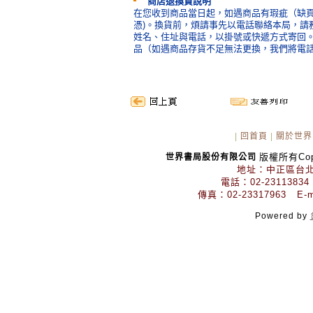
商店退換貨說明
在您收到商品當日起，如遇商品有瑕疵（缺頁
憑)。換貨前，煩請事先以電話聯絡本局，請
姓名、住址與電話，以掛號或快遞方式寄回
品（如遇商品存貨不足無法更換，我們將電
|
回首頁
|
關於世界
版權所有Copyr
世界書局股份有限公司
地址：中正區台北
電話：02-23113834
傳真：02-23317963 E-mai
Powered by