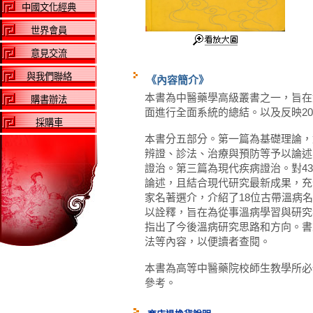
中國文化經典
世界會員
意見交流
與我們聯絡
《內容簡介》
本書為中醫藥學高級叢書之一，旨在
購書辦法
面進行全面系統的總結。以及反映2
採購車
本書分五部分。第一篇為基礎理論，
辨證、診法、治療與預防等予以論述
證治。第三篇為現代疾病證治。對4
論述，且結合現代研究最新成果，充
家名著選介，介紹了18位古帶溫病
以詮釋，旨在為從事溫病學習與研究
指出了今後溫病研究思路和方向。書
法等內容，以便讀者查閱。
本書為高等中醫藥院校師生教學所必
參考。