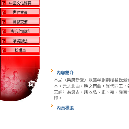
中國文化經典
世界會員
意見交流
與我們聯絡
購書辦法
採購車
內容簡介
本局〈樂府新聲〉以鐵琴銅劍樓瞿氏藏
本。元之北曲，明之南曲，異代同工，
宮詞〉為最古，所收弘、正、嘉、隆百
印。
內頁樣張