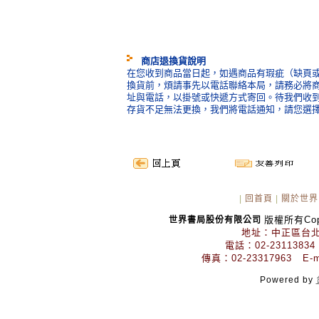
商店退換貨說明
在您收到商品當日起，如遇商品有瑕疵（缺頁或
換貨前，煩請事先以電話聯絡本局，請務必將
址與電話，以掛號或快遞方式寄回。待我們收
存貨不足無法更換，我們將電話通知，請您選
|
回首頁
|
關於世界
版權所有Copyr
世界書局股份有限公司
地址：中正區台北
電話：02-23113834
傳真：02-23317963 E-mai
Powered by