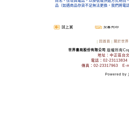
姓名、住址與電話，以掛號或快遞方式寄回
品（如遇商品存貨不足無法更換，我們將電
|
回首頁
|
關於世界
版權所有Copyr
世界書局股份有限公司
地址：中正區台北
電話：02-23113834
傳真：02-23317963 E-mai
Powered by