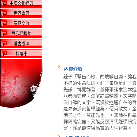
中國文化經典
世界會員
意見交流
與我們聯絡
購書辦法
採購車
內容介紹
莊子「擊缶而歌」的放曠自適，讓我
不迫的生命法則。莊子集解是莊子最
先謙，博覽群書，並擇采諸家注本進
八卷而完成。注解詳盡精闢，文字簡
洋自肆的文字、沉浸於逍遙自在的哲
是先秦道家哲學經典、優秀散文，金
諸子之作，莫能先也」，無論在哲學
釋精確完備，又能反應清代經學研究
宴，亦是最值得品賞的人生智慧。