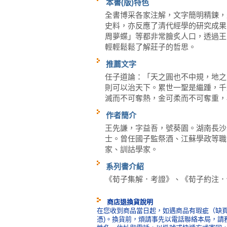
本書(版)特色
全書博采各家注解，文字簡明精鍊，
史料，亦反應了清代經學的研究成果
周夢蝶」等都非常膾炙人口，透過王
輕輕鬆鬆了解莊子的哲思。
推薦文字
任子道論：「天之圓也不中規，地之
則可以治天下。累世一聖是繼踵，千
滅而不可奪熱，金可柔而不可奪重，
作者簡介
王先謙，字益吾，號葵園。湖南長沙
士。曾任國子監祭酒、江蘇學政等職
家、訓詁學家。
系列書介紹
《荀子集解．考證》、《荀子約注．
商店退換貨說明
在您收到商品當日起，如遇商品有瑕疵（缺頁
憑)。換貨前，煩請事先以電話聯絡本局，請