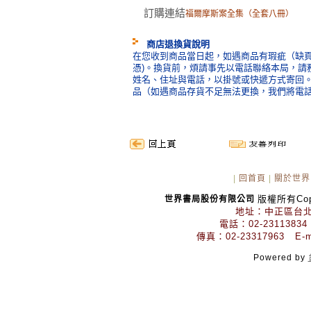
訂購連結
福爾摩斯案全集（全套八冊）
商店退換貨說明
在您收到商品當日起，如遇商品有瑕疵（缺頁
憑)。換貨前，煩請事先以電話聯絡本局，請
姓名、住址與電話，以掛號或快遞方式寄回
品（如遇商品存貨不足無法更換，我們將電
|
回首頁
|
關於世界
版權所有Copyr
世界書局股份有限公司
地址：中正區台北
電話：02-23113834
傳真：02-23317963 E-mai
Powered by