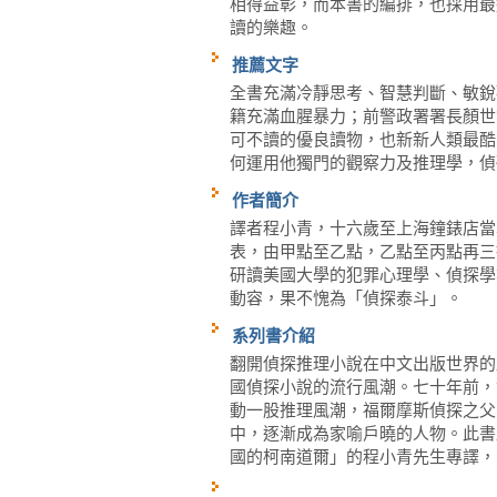
相得益彰，而本書的編排，也採用最
讀的樂趣。
推薦文字
全書充滿冷靜思考、智慧判斷、敏銳
籍充滿血腥暴力；前警政署署長顏世
可不讀的優良讀物，也新新人類最酷
何運用他獨門的觀察力及推理學，偵
作者簡介
譯者程小青，十六歲至上海鐘錶店當
表，由甲點至乙點，乙點至丙點再三
研讀美國大學的犯罪心理學、偵探學
動容，果不愧為「偵探泰斗」。
系列書介紹
翻開偵探推理小說在中文出版世界的
國偵探小說的流行風潮。七十年前，
動一股推理風潮，福爾摩斯偵探之父
中，逐漸成為家喻戶曉的人物。此書
國的柯南道爾」的程小青先生專譯，