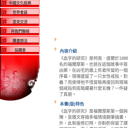
中國文化經典
世界會員
意見交流
與我們聯絡
購書辦法
採購車
內容介紹
《血字的研究》是柯南．道爾於18
名的福爾摩斯，也就在這個故事中首
凶案，在凶宅的牆上死者所留的一個
序幕。現場遺留了一只女性戒指，對
義？而使得他不惜冒險再度回到現場
個戒指到底暗藏著什麼玄機？一件疑
了真貌。
本書(版)特色
《血字的研究》是福爾摩斯第一個與
陳，並隨文穿插多幅情境鋼筆插畫，
外，此新版修訂時，亦斟酌保留了譯